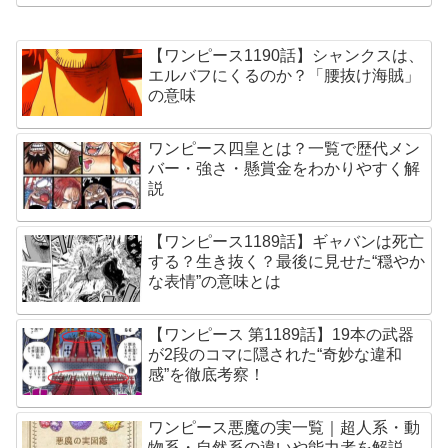
【ワンピース1190話】シャンクスは、
エルバフにくるのか？「腰抜け海賊」
の意味
ワンピース四皇とは？一覧で歴代メン
バー・強さ・懸賞金をわかりやすく解
説
【ワンピース1189話】ギャバンは死亡
する？生き抜く？最後に見せた“穏やか
な表情”の意味とは
【ワンピース 第1189話】19本の武器
が2段のコマに隠された“奇妙な違和
感”を徹底考察！
ワンピース悪魔の実一覧｜超人系・動
物系・自然系の違いや能力者を解説