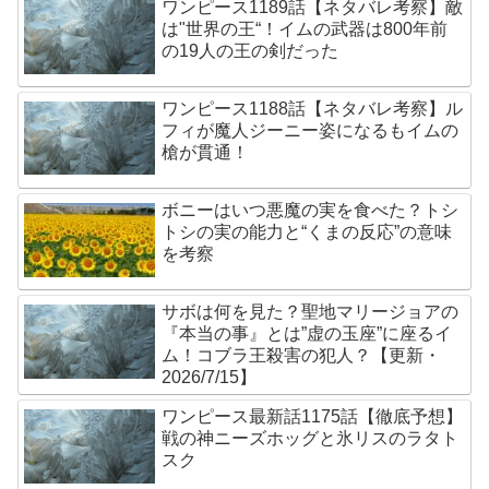
ワンピース1189話【ネタバレ考察】敵
は"世界の王“！イムの武器は800年前
の19人の王の剣だった
ワンピース1188話【ネタバレ考察】ル
フィが魔人ジーニー姿になるもイムの
槍が貫通！
ボニーはいつ悪魔の実を食べた？トシ
トシの実の能力と“くまの反応”の意味
を考察
サボは何を見た？聖地マリージョアの
『本当の事』とは”虚の玉座”に座るイ
ム！コブラ王殺害の犯人？【更新・
2026/7/15】
ワンピース最新話1175話【徹底予想】
戦の神ニーズホッグと氷リスのラタト
スク