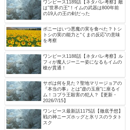
ワンピース1189話【ネタバレ考察】敵
は"世界の王“！イムの武器は800年前
の19人の王の剣だった
ボニーはいつ悪魔の実を食べた？トシ
トシの実の能力と“くまの反応”の意味
を考察
ワンピース1188話【ネタバレ考察】ル
フィが魔人ジーニー姿になるもイムの
槍が貫通！
サボは何を見た？聖地マリージョアの
『本当の事』とは”虚の玉座”に座るイ
ム！コブラ王殺害の犯人？【更新・
2026/7/15】
ワンピース最新話1175話【徹底予想】
戦の神ニーズホッグと氷リスのラタト
スク