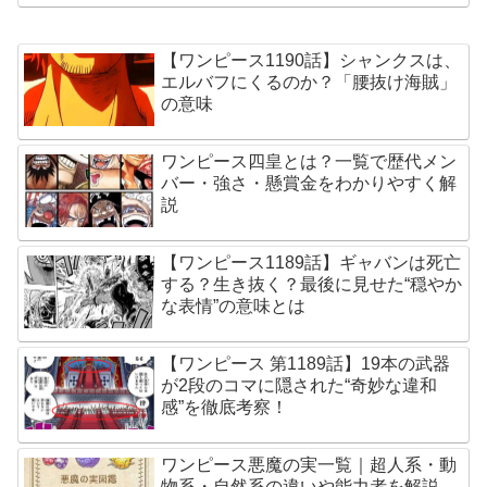
【ワンピース1190話】シャンクスは、
エルバフにくるのか？「腰抜け海賊」
の意味
ワンピース四皇とは？一覧で歴代メン
バー・強さ・懸賞金をわかりやすく解
説
【ワンピース1189話】ギャバンは死亡
する？生き抜く？最後に見せた“穏やか
な表情”の意味とは
【ワンピース 第1189話】19本の武器
が2段のコマに隠された“奇妙な違和
感”を徹底考察！
ワンピース悪魔の実一覧｜超人系・動
物系・自然系の違いや能力者を解説