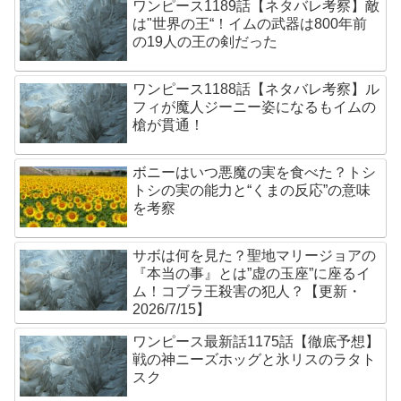
ワンピース1189話【ネタバレ考察】敵
は"世界の王“！イムの武器は800年前
の19人の王の剣だった
ワンピース1188話【ネタバレ考察】ル
フィが魔人ジーニー姿になるもイムの
槍が貫通！
ボニーはいつ悪魔の実を食べた？トシ
トシの実の能力と“くまの反応”の意味
を考察
サボは何を見た？聖地マリージョアの
『本当の事』とは”虚の玉座”に座るイ
ム！コブラ王殺害の犯人？【更新・
2026/7/15】
ワンピース最新話1175話【徹底予想】
戦の神ニーズホッグと氷リスのラタト
スク