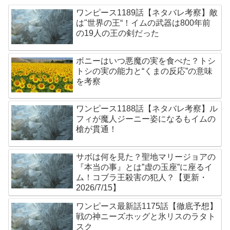
ワンピース1189話【ネタバレ考察】敵
は"世界の王“！イムの武器は800年前
の19人の王の剣だった
ボニーはいつ悪魔の実を食べた？トシ
トシの実の能力と“くまの反応”の意味
を考察
ワンピース1188話【ネタバレ考察】ル
フィが魔人ジーニー姿になるもイムの
槍が貫通！
サボは何を見た？聖地マリージョアの
『本当の事』とは”虚の玉座”に座るイ
ム！コブラ王殺害の犯人？【更新・
2026/7/15】
ワンピース最新話1175話【徹底予想】
戦の神ニーズホッグと氷リスのラタト
スク