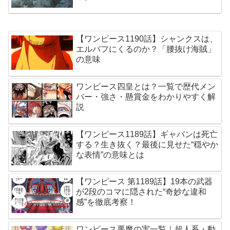
【ワンピース1190話】シャンクスは、
エルバフにくるのか？「腰抜け海賊」
の意味
ワンピース四皇とは？一覧で歴代メン
バー・強さ・懸賞金をわかりやすく解
説
【ワンピース1189話】ギャバンは死亡
する？生き抜く？最後に見せた“穏やか
な表情”の意味とは
【ワンピース 第1189話】19本の武器
が2段のコマに隠された“奇妙な違和
感”を徹底考察！
ワンピース悪魔の実一覧｜超人系・動