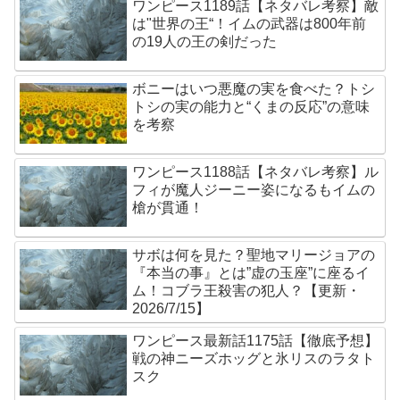
ワンピース1189話【ネタバレ考察】敵
は"世界の王“！イムの武器は800年前
の19人の王の剣だった
ボニーはいつ悪魔の実を食べた？トシ
トシの実の能力と“くまの反応”の意味
を考察
ワンピース1188話【ネタバレ考察】ル
フィが魔人ジーニー姿になるもイムの
槍が貫通！
サボは何を見た？聖地マリージョアの
『本当の事』とは”虚の玉座”に座るイ
ム！コブラ王殺害の犯人？【更新・
2026/7/15】
ワンピース最新話1175話【徹底予想】
戦の神ニーズホッグと氷リスのラタト
スク