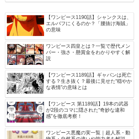
【ワンピース1190話】シャンクスは、
エルバフにくるのか？「腰抜け海賊」
の意味
ワンピース四皇とは？一覧で歴代メン
バー・強さ・懸賞金をわかりやすく解
説
【ワンピース1189話】ギャバンは死亡
する？生き抜く？最後に見せた“穏やか
な表情”の意味とは
【ワンピース 第1189話】19本の武器
が2段のコマに隠された“奇妙な違和
感”を徹底考察！
ワンピース悪魔の実一覧｜超人系・動
物系・自然系の違いや能力者を解説