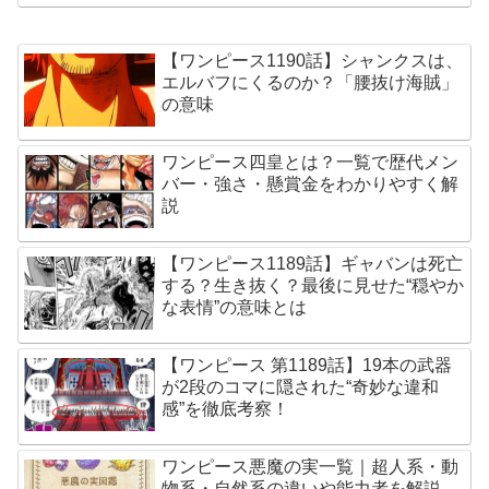
【ワンピース1190話】シャンクスは、
エルバフにくるのか？「腰抜け海賊」
の意味
ワンピース四皇とは？一覧で歴代メン
バー・強さ・懸賞金をわかりやすく解
説
【ワンピース1189話】ギャバンは死亡
する？生き抜く？最後に見せた“穏やか
な表情”の意味とは
【ワンピース 第1189話】19本の武器
が2段のコマに隠された“奇妙な違和
感”を徹底考察！
ワンピース悪魔の実一覧｜超人系・動
物系・自然系の違いや能力者を解説