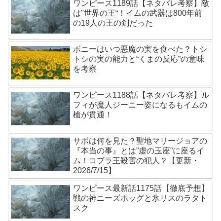
ワンピース1189話【ネタバレ考察】敵
は"世界の王“！イムの武器は800年前
の19人の王の剣だった
ボニーはいつ悪魔の実を食べた？トシ
トシの実の能力と“くまの反応”の意味
を考察
ワンピース1188話【ネタバレ考察】ル
フィが魔人ジーニー姿になるもイムの
槍が貫通！
サボは何を見た？聖地マリージョアの
『本当の事』とは”虚の玉座”に座るイ
ム！コブラ王殺害の犯人？【更新・
2026/7/15】
ワンピース最新話1175話【徹底予想】
戦の神ニーズホッグと氷リスのラタト
スク