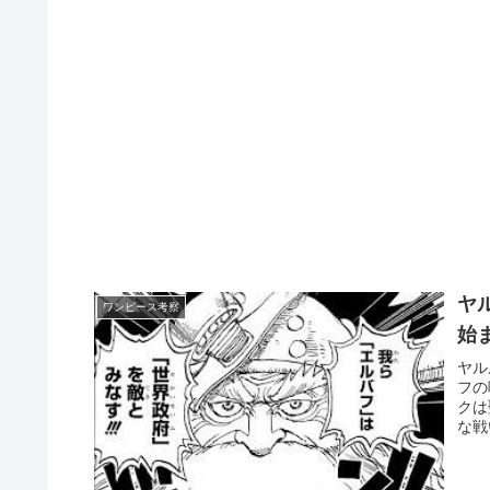
ヤ
ワンピース考察
始
ヤル
フの
クは
な戦