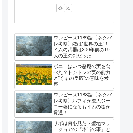
ワンピース1189話【ネタバ
レ考察】敵は"世界の王“！
イムの武器は800年前の19
人の王の剣だった
ボニーはいつ悪魔の実を食
べた？トシトシの実の能力
と“くまの反応”の意味を考
察
ワンピース1188話【ネタバ
レ考察】ルフィが魔人ジー
ニー姿になるもイムの槍が
貫通！
サボは何を見た？聖地マリ
ージョアの『本当の事』と