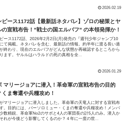
2026.02.19
ンピース1172話【最新話ネタバレ】ゾロの秘策とヤ
ルの宣戦布告！”戦士の国エルバフ” の本領発揮か！
ピース1172話、2026年2月2日(月)発売の『週刊少年ジャンプ10
にて掲載。ネタバレを含む、最新話の情報。約半年に渡る長い過
が終わり、現在のエルバフがどんな状態か再確認するところから
ります。ヤルルはハラルドの死の真相を全...
2026.01.29
ボ マリージョアに潜入！革命軍の宣戦布告の目的
？くま奪還や兵糧攻め！
がマリージョアに潜入しました。革命軍の天竜人に対する宣戦布
す。目的には、バーソロミュー・くまの奪還や兵糧攻め！メンバ
少数精鋭、革命軍No2のサボと4人の軍団長の計5人のみ。潜入か
それが今後どう影響してくるのか？４年に一度の世...