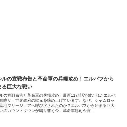
ルルの宣戦布告と革命軍の兵糧攻め！エルバフから
まる巨大な戦い
ルの宣戦布告と革命軍の兵糧攻め！最新1174話で放たれたエルバ
咆哮が、世界政府の喉元を締め上げています。なぜ、シャムロッ
聖地マリージョアへ呼び戻されたのか？エルバフから始まる巨大
いのカウントダウンが鳴り響く今、革命軍総司令官...