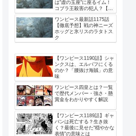
は”虚の玉座”に座るイム！
コブラ王殺害の犯人？【更
新・2026/7/15】
ワンピース最新話1175話
【徹底予想】戦の神ニーズ
ホッグと氷リスのラタトス
ク
【ワンピース1190話】シャ
ンクスは、エルバフにくる
のか？「腰抜け海賊」の意
味
ワンピース四皇とは？一覧
で歴代メンバー・強さ・懸
賞金をわかりやすく解説
【ワンピース1189話】ギャ
バンは死亡する？生き抜
く？最後に見せた“穏やかな
表情”の意味とは