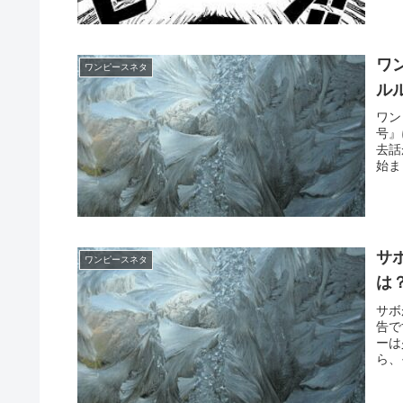
ワ
ワンピースネタ
ル
ワン
号』
去話
始ま
サ
ワンピースネタ
は
サボ
告で
ーは
ら、