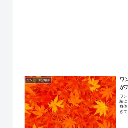
ワ
ワンピース登場回
が
ワン
編に
身体
ぎて