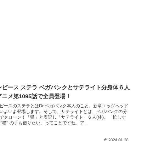
ンピース ステラ ベガパンクとサテライト分身体６人
アニメ第1095話で全員登場！
ピースのステラとはDr.ベガパンク本人のこと。新章エッグヘッド
いよいよ登場します。そして、サテライトとは、ベガパンクの分
でクローン！「猫」と表記し「サテライト」６人(体)。「忙しす
 ”猫” の手も借りたい」ってことですね。ア...
2024.01.28