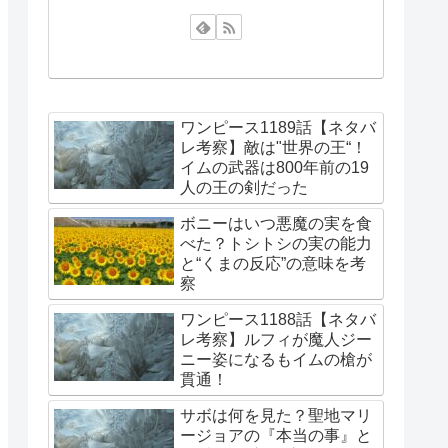
ワンピース1189話【ネタバ
レ考察】敵は"世界の王“！
イムの武器は800年前の19
人の王の剣だった
ボニーはいつ悪魔の実を食
べた？トシトシの実の能力
と“くまの反応”の意味を考
察
ワンピース1188話【ネタバ
レ考察】ルフィが魔人ジー
ニー姿になるもイムの槍が
貫通！
サボは何を見た？聖地マリ
ージョアの『本当の事』と