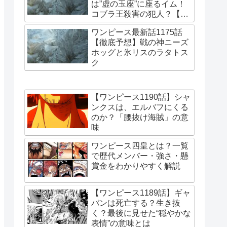
は”虚の玉座”に座るイム！
コブラ王殺害の犯人？【更
新・2026/7/15】
ワンピース最新話1175話
【徹底予想】戦の神ニーズ
ホッグと氷リスのラタトス
ク
【ワンピース1190話】シャ
ンクスは、エルバフにくる
のか？「腰抜け海賊」の意
味
ワンピース四皇とは？一覧
で歴代メンバー・強さ・懸
賞金をわかりやすく解説
【ワンピース1189話】ギャ
バンは死亡する？生き抜
く？最後に見せた“穏やかな
表情”の意味とは