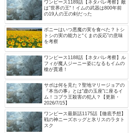
ワンピース1189話【ネタバレ考察】敵
は"世界の王“！イムの武器は800年前
の19人の王の剣だった
ボニーはいつ悪魔の実を食べた？トシ
トシの実の能力と“くまの反応”の意味
を考察
ワンピース1188話【ネタバレ考察】ル
フィが魔人ジーニー姿になるもイムの
槍が貫通！
サボは何を見た？聖地マリージョアの
『本当の事』とは”虚の玉座”に座るイ
ム！コブラ王殺害の犯人？【更新・
2026/7/15】
ワンピース最新話1175話【徹底予想】
戦の神ニーズホッグと氷リスのラタト
スク