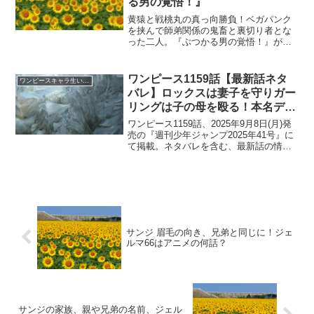
る男の覚悟！』
黄猿と戦桃丸の真っ向勝負！ベガパンク
を挟んで師弟関係の鬼畜と裏切り者とな
った二人。『ぶつかる男の覚悟！』が切
なすぎる戦い！”どっちつかずの正義” を
信条とする黄猿。ベガパンクのボディー
ガードの戦桃丸。(adsbygoogle = windo...
ワンピース1159話【最新話ネタ
ワンピースキャラ生い立ち
バレ】ロックスは妻子を守りガー
リングは子の母を殴る！本名デイ
ビー・D・ジーベック
ワンピース1159話、2025年9月8日(月)発
売の『週刊少年ジャンプ2025年41号』に
て掲載。ネタバレを含む、最新話の情
報。ガーリングがシャンクスとシャムロ
ックの母を殴り二人を奪う。ロックスは
妻子を救うためゴッドバレーに向かう。
ロックス...
サンジ 眉毛の向き、兄弟と同じに！ジェ
ルマ66はアニメの何話？
サンジの家族、親や兄弟の名前、ジェル