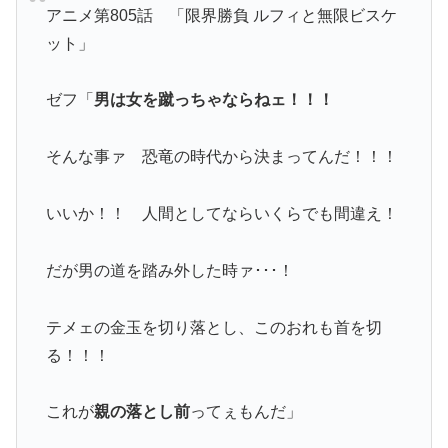
アニメ第805話 「限界勝負 ルフィと無限ビスケ
ット」
ゼフ「
男は女を蹴っちゃならねェ！！！
そんな事ァ 恐竜の時代から決まってんだ！！！
いいか！！ 人間としてならいくらでも間違え！
だが男の道を踏み外した時ァ･･･！
テメェの金玉を切り落とし、このおれも首を切
る！！！
これが
親の落とし前
ってぇもんだ」