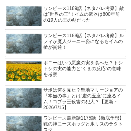
ワンピース1189話【ネタバレ考察】敵
は"世界の王“！イムの武器は800年前
の19人の王の剣だった
ワンピース1188話【ネタバレ考察】ル
フィが魔人ジーニー姿になるもイムの
槍が貫通！
ボニーはいつ悪魔の実を食べた？トシ
トシの実の能力と“くまの反応”の意味
を考察
サボは何を見た？聖地マリージョアの
『本当の事』とは”虚の玉座”に座るイ
ム！コブラ王殺害の犯人？【更新・
2026/7/15】
ワンピース最新話1175話【徹底予想】
戦の神ニーズホッグと氷リスのラタト
スク