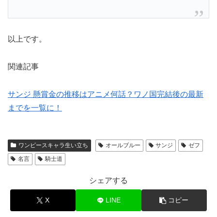
以上です。
関連記事
サンジ 懸賞金の推移はアニメ何話？ワノ国完結後の最新
までを一覧に！
ワンピースキャラ生い立ち
オールブルー
サンジ
ゼフ
名言
騎士道
シェアする
X
LINE
コピー