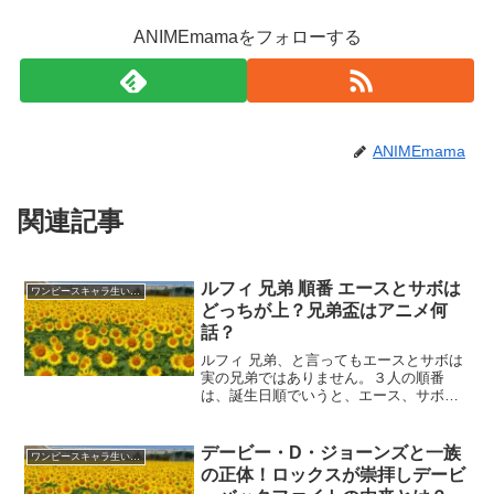
ANIMEmamaをフォローする
ANIMEmama
関連記事
ルフィ 兄弟 順番 エースとサボは
ワンピースキャラ生い立ち
どっちが上？兄弟盃はアニメ何
話？
ルフィ 兄弟、と言ってもエースとサボは
実の兄弟ではありません。３人の順番
は、誕生日順でいうと、エース、サボ、
ルフィになります。兄弟盃の固い絆で結
ばれた3人は、アニメの何話で見られる
か？それぞれの道を進んだ彼らのその後
デービー・D・ジョーンズと一族
ワンピースキャラ生い立ち
もまとめてみます。(ad...
の正体！ロックスが崇拝しデービ