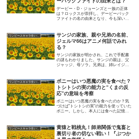
ーバックファイトの由来とは？
デービー・D・ジョーンズと一族の正体
は？ロックスが崇拝し、デービーバック
ファイトの名の由来となり、今も深い海
の底に生きているとされる伝説の海賊。
重要人物であることは間違いなし！今あ
る情報を順を追ってまとめていきます。
サンジの家族、親や兄弟の名前、
ワンピースキャラ生い立ち
(adsbygoogle...
ジェルマ66はアニメ何話でみれ
る？
サンジの家族が明かされ、これで手配書
の謎もわかりました。サンジの親は、父
ジャッジ、母ソラ。兄弟は、姉レイジュ
と、四ツ子で上から順番にイチジ、ニ
ジ、サンジ、ヨンジ。兄弟たちは、残念
なことにジャッジによって作られた、ジ
ボニーはいつ悪魔の実を食べた？
ワンピースキャラ生い立ち
ェルマ66の戦士だったので...
トシトシの実の能力と“くまの反
応”の意味を考察
ボニーはいつ悪魔の実を食べたのか？気
づけば”トシトシの実”の能力を使っていた
ボニー。しかし、本人には食べた記憶が
ありません。さらに父くまは、亡きジニ
ーそっくりに変身したボニーの姿に大き
く動揺します。周囲が驚く中でも、ボニ
黄猿と戦桃丸！師弟関係で鬼畜と
ワンピースキャラ生い立ち
ーは動じることなく変...
裏切り者の切ない戦い！『ぶつか