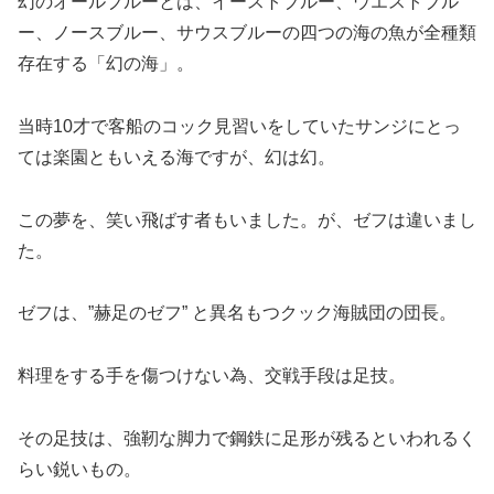
幻のオールブルーとは、イーストブルー、ウエストブル
ー、ノースブルー、サウスブルーの四つの海の魚が全種類
存在する「幻の海」。
当時10才で客船のコック見習いをしていたサンジ
にとっ
ては楽園ともいえる海ですが、幻は幻。
この夢を、笑い飛ばす者もいました。が、ゼフは違いまし
た。
ゼフは、”赫足のゼフ” と異名もつクック海賊団の団長。
料理をする手を傷つけない為、交戦手段は足技。
その足技は、
強靭な脚力で
鋼鉄に足形が残るといわれるく
らい鋭いもの。