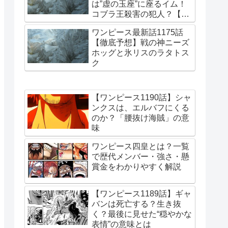
は”虚の玉座”に座るイム！
コブラ王殺害の犯人？【更
新・2026/7/15】
ワンピース最新話1175話
【徹底予想】戦の神ニーズ
ホッグと氷リスのラタトス
ク
【ワンピース1190話】シャ
ンクスは、エルバフにくる
のか？「腰抜け海賊」の意
味
ワンピース四皇とは？一覧
で歴代メンバー・強さ・懸
賞金をわかりやすく解説
【ワンピース1189話】ギャ
バンは死亡する？生き抜
く？最後に見せた“穏やかな
表情”の意味とは