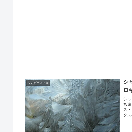
シ
ワンピースネタ
ロ
シャ
ち遠
ス・
クス