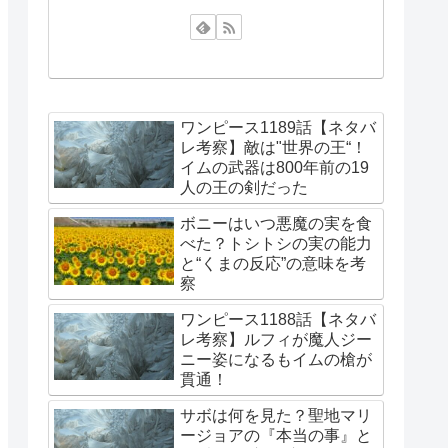
ワンピース1189話【ネタバ
レ考察】敵は"世界の王“！
イムの武器は800年前の19
人の王の剣だった
ボニーはいつ悪魔の実を食
べた？トシトシの実の能力
と“くまの反応”の意味を考
察
ワンピース1188話【ネタバ
レ考察】ルフィが魔人ジー
ニー姿になるもイムの槍が
貫通！
サボは何を見た？聖地マリ
ージョアの『本当の事』と