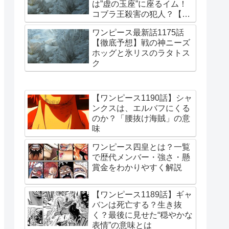
は”虚の玉座”に座るイム！
コブラ王殺害の犯人？【更
新・2026/7/15】
ワンピース最新話1175話
【徹底予想】戦の神ニーズ
ホッグと氷リスのラタトス
ク
【ワンピース1190話】シャ
ンクスは、エルバフにくる
のか？「腰抜け海賊」の意
味
ワンピース四皇とは？一覧
で歴代メンバー・強さ・懸
賞金をわかりやすく解説
【ワンピース1189話】ギャ
バンは死亡する？生き抜
く？最後に見せた“穏やかな
表情”の意味とは