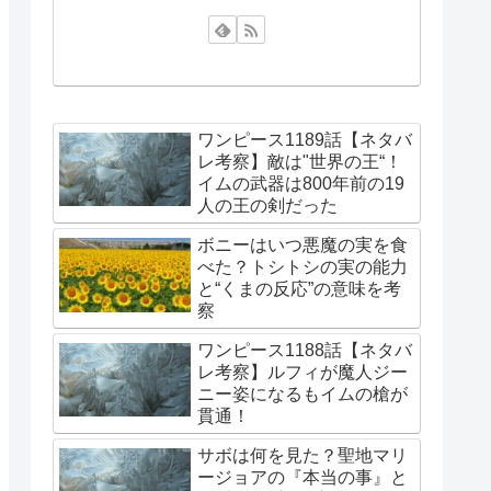
ワンピース1189話【ネタバ
レ考察】敵は"世界の王“！
イムの武器は800年前の19
人の王の剣だった
ボニーはいつ悪魔の実を食
べた？トシトシの実の能力
と“くまの反応”の意味を考
察
ワンピース1188話【ネタバ
レ考察】ルフィが魔人ジー
ニー姿になるもイムの槍が
貫通！
サボは何を見た？聖地マリ
ージョアの『本当の事』と