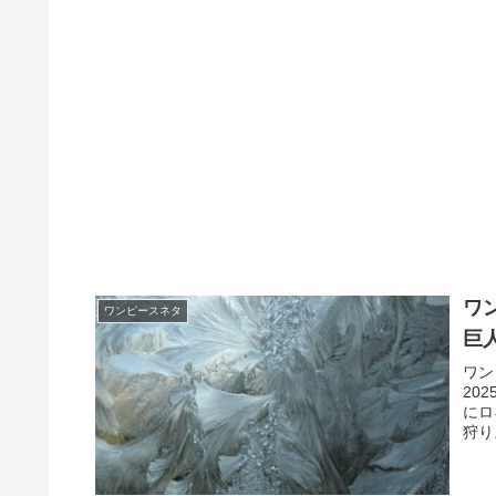
ワ
ワンピースネタ
巨
ワン
20
にロ
狩り