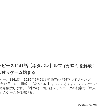
ンピース1141話【ネタバレ】ルフィがロキを解放！
人狩りゲーム始まる
ピース1141話、2025年3月3日(月)発売の『週刊少年ジャンプ
25年14号』にて掲載。【ネタバレ】をしていきます。ルフィがつい
キを解放します。『神の騎士団』はシャムロックの提案で『巨人
』のゲームを仕掛ける。
2025.02.26