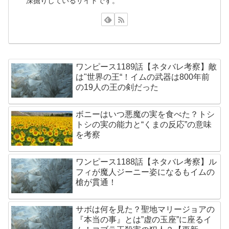
深掘りしているサイトです。
ワンピース1189話【ネタバレ考察】敵
は"世界の王“！イムの武器は800年前
の19人の王の剣だった
ボニーはいつ悪魔の実を食べた？トシ
トシの実の能力と“くまの反応”の意味
を考察
ワンピース1188話【ネタバレ考察】ル
フィが魔人ジーニー姿になるもイムの
槍が貫通！
サボは何を見た？聖地マリージョアの
『本当の事』とは”虚の玉座”に座るイ