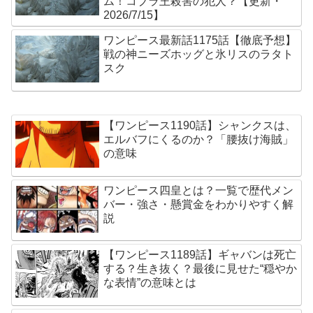
ム！コブラ王殺害の犯人？【更新・
2026/7/15】
ワンピース最新話1175話【徹底予想】
戦の神ニーズホッグと氷リスのラタト
スク
【ワンピース1190話】シャンクスは、
エルバフにくるのか？「腰抜け海賊」
の意味
ワンピース四皇とは？一覧で歴代メン
バー・強さ・懸賞金をわかりやすく解
説
【ワンピース1189話】ギャバンは死亡
する？生き抜く？最後に見せた“穏やか
な表情”の意味とは