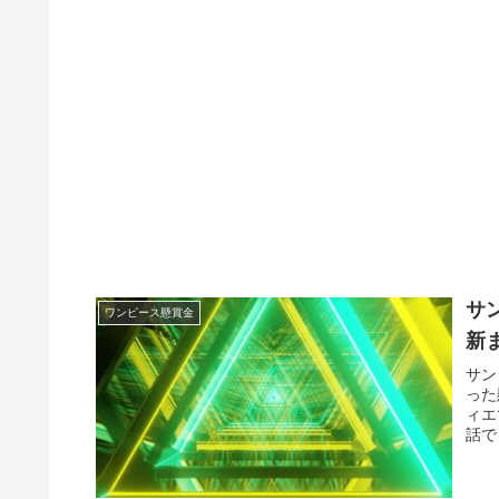
サ
ワンピース懸賞金
新
サン
った
ィエ
話で