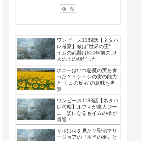
ワンピース1189話【ネタバ
レ考察】敵は"世界の王“！
イムの武器は800年前の19
人の王の剣だった
ボニーはいつ悪魔の実を食
べた？トシトシの実の能力
と“くまの反応”の意味を考
察
ワンピース1188話【ネタバ
レ考察】ルフィが魔人ジー
ニー姿になるもイムの槍が
貫通！
サボは何を見た？聖地マリ
ージョアの『本当の事』と