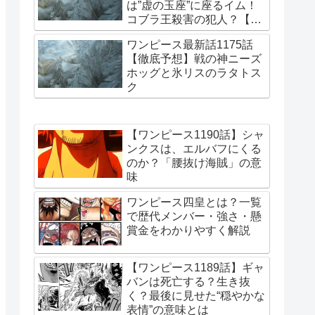
は”虚の玉座”に座るイム！
コブラ王殺害の犯人？【更
新・2026/7/15】
ワンピース最新話1175話
【徹底予想】戦の神ニーズ
ホッグと氷リスのラタトス
ク
【ワンピース1190話】シャ
ンクスは、エルバフにくる
のか？「腰抜け海賊」の意
味
ワンピース四皇とは？一覧
で歴代メンバー・強さ・懸
賞金をわかりやすく解説
【ワンピース1189話】ギャ
バンは死亡する？生き抜
く？最後に見せた“穏やかな
表情”の意味とは