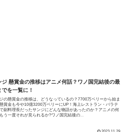
ンジ 懸賞金の推移はアニメ何話？ワノ国完結後の最
までを一覧に！
ジの懸賞金の推移は、どうなっているの？7700万ベリーから始ま
懸賞金も今や10億3200万ベリーにUP！海上レストラン・バラテ
で副料理長だったサンジにどんな物語があったのか？アニメの何
もう一度それが見られるか?ワノ国完結後の...
2023.11.29