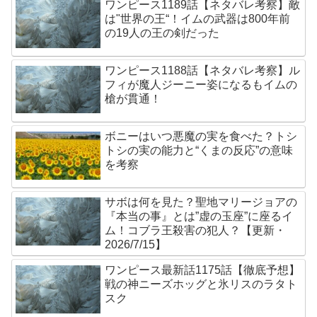
ワンピース1189話【ネタバレ考察】敵
は"世界の王“！イムの武器は800年前
の19人の王の剣だった
ワンピース1188話【ネタバレ考察】ル
フィが魔人ジーニー姿になるもイムの
槍が貫通！
ボニーはいつ悪魔の実を食べた？トシ
トシの実の能力と“くまの反応”の意味
を考察
サボは何を見た？聖地マリージョアの
『本当の事』とは”虚の玉座”に座るイ
ム！コブラ王殺害の犯人？【更新・
2026/7/15】
ワンピース最新話1175話【徹底予想】
戦の神ニーズホッグと氷リスのラタト
スク