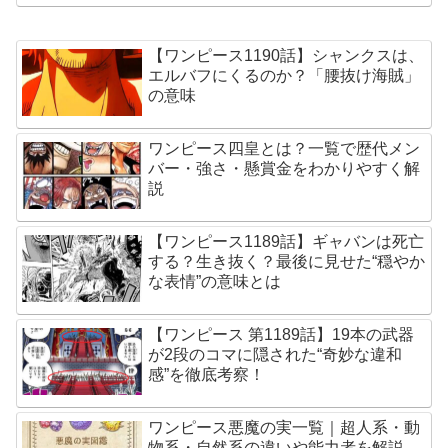
【ワンピース1190話】シャンクスは、
エルバフにくるのか？「腰抜け海賊」
の意味
ワンピース四皇とは？一覧で歴代メン
バー・強さ・懸賞金をわかりやすく解
説
【ワンピース1189話】ギャバンは死亡
する？生き抜く？最後に見せた“穏やか
な表情”の意味とは
【ワンピース 第1189話】19本の武器
が2段のコマに隠された“奇妙な違和
感”を徹底考察！
ワンピース悪魔の実一覧｜超人系・動
物系・自然系の違いや能力者を解説