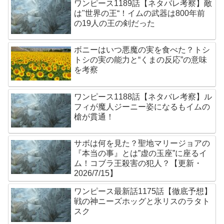
ワンピース1189話【ネタバレ考察】敵
は"世界の王“！イムの武器は800年前
の19人の王の剣だった
ボニーはいつ悪魔の実を食べた？トシ
トシの実の能力と“くまの反応”の意味
を考察
ワンピース1188話【ネタバレ考察】ル
フィが魔人ジーニー姿になるもイムの
槍が貫通！
サボは何を見た？聖地マリージョアの
『本当の事』とは”虚の玉座”に座るイ
ム！コブラ王殺害の犯人？【更新・
2026/7/15】
ワンピース最新話1175話【徹底予想】
戦の神ニーズホッグと氷リスのラタト
スク