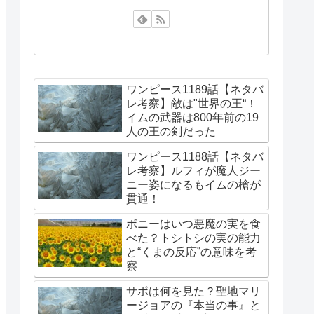
ワンピース1189話【ネタバ
レ考察】敵は"世界の王“！
イムの武器は800年前の19
人の王の剣だった
ワンピース1188話【ネタバ
レ考察】ルフィが魔人ジー
ニー姿になるもイムの槍が
貫通！
ボニーはいつ悪魔の実を食
べた？トシトシの実の能力
と“くまの反応”の意味を考
察
サボは何を見た？聖地マリ
ージョアの『本当の事』と