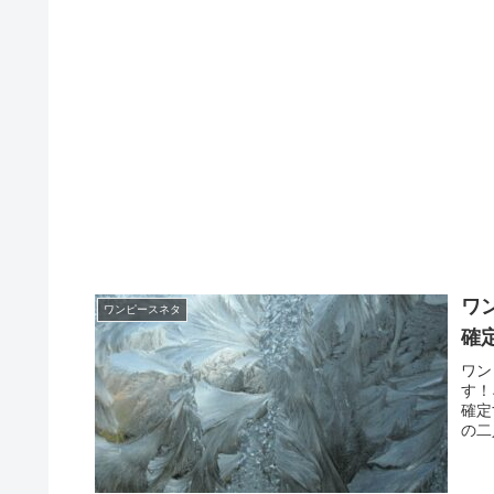
ワ
ワンピースネタ
確
ワン
す！
確定
の二