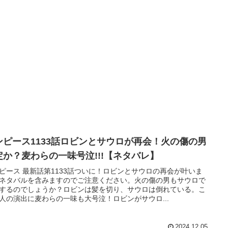
ンピース1133話ロビンとサウロが再会！火の傷の男
定か？麦わらの一味号泣!!!【ネタバレ】
ピース 最新話第1133話ついに！ロビンとサウロの再会が叶いま
ネタバルを含みますのでご注意ください。火の傷の男もサウロで
するのでしょうか？ロビンは髪を切り、サウロは倒れている。こ
人の演出に麦わらの一味も大号泣！ロビンがサウロ...
2024.12.05