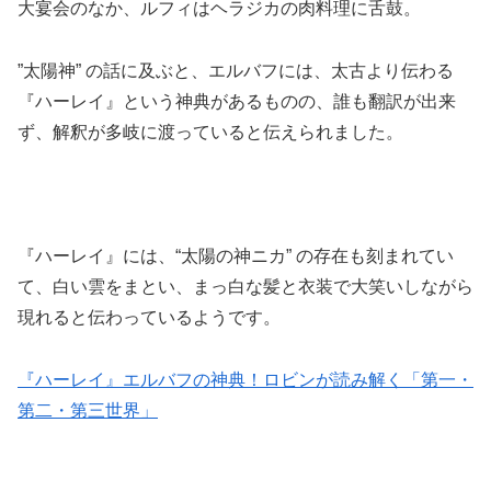
大宴会のなか、ルフィはヘラジカの肉料理に舌鼓。
”太陽神” の話に及ぶと、エルバフには、太古より伝わる
『ハーレイ』という神典があるものの、誰も翻訳が出来
ず、解釈が多岐に渡っていると伝えられました。
『ハーレイ』には、“太陽の神ニカ” の存在も刻まれてい
て、白い雲をまとい、まっ白な髪と衣装で大笑いしながら
現れると伝わっているようです。
『ハーレイ』エルバフの神典！ロビンが読み解く「第一・
第二・第三世界」