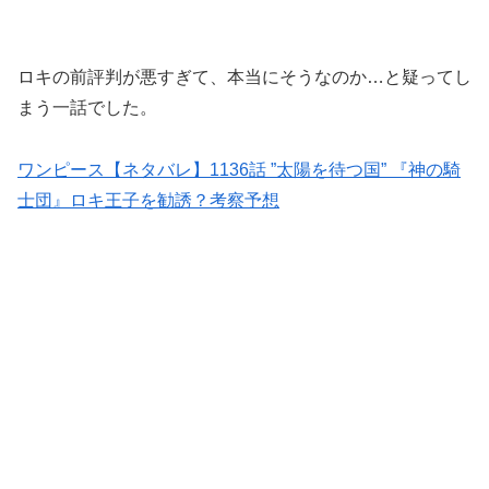
ロキの前評判が悪すぎて、本当にそうなのか…と疑ってし
まう一話でした。
ワンピース【ネタバレ】1136話 ”太陽を待つ国” 『神の騎
士団』ロキ王子を勧誘？考察予想