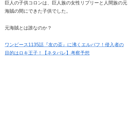
巨人の子供コロンは、巨人族の女性リプリーと人間族の元
海賊の間にできた子供でした。
元海賊とは誰なのか？
ワンピース1135話『友の盃』に沸くエルバフ！侵入者の
目的はロキ王子！【ネタバレ】考察予想