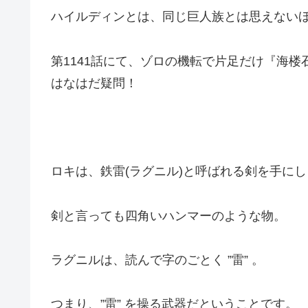
ハイルディンとは、同じ巨人族とは思えない
第1141話にて、ゾロの機転で
片足だけ『海楼
はなはだ疑問！
ロキは、鉄雷(ラグニル)と呼ばれる剣を手に
剣と言っても四角いハンマーのような物。
ラグニルは、読んで字のごとく ”雷” 。
つまり、”雷” を操る武器だということです。