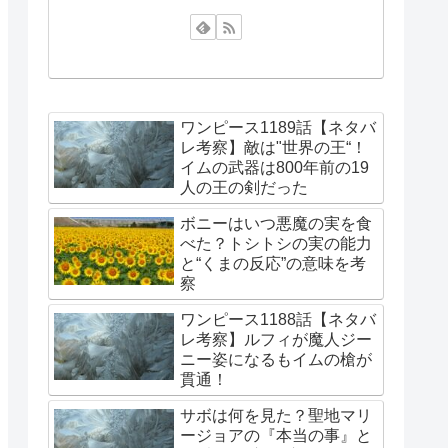
ワンピース1189話【ネタバ
レ考察】敵は"世界の王“！
イムの武器は800年前の19
人の王の剣だった
ボニーはいつ悪魔の実を食
べた？トシトシの実の能力
と“くまの反応”の意味を考
察
ワンピース1188話【ネタバ
レ考察】ルフィが魔人ジー
ニー姿になるもイムの槍が
貫通！
サボは何を見た？聖地マリ
ージョアの『本当の事』と