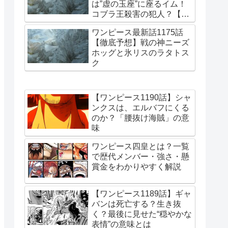
は”虚の玉座”に座るイム！
コブラ王殺害の犯人？【更
新・2026/7/15】
ワンピース最新話1175話
【徹底予想】戦の神ニーズ
ホッグと氷リスのラタトス
ク
【ワンピース1190話】シャ
ンクスは、エルバフにくる
のか？「腰抜け海賊」の意
味
ワンピース四皇とは？一覧
で歴代メンバー・強さ・懸
賞金をわかりやすく解説
【ワンピース1189話】ギャ
バンは死亡する？生き抜
く？最後に見せた“穏やかな
表情”の意味とは