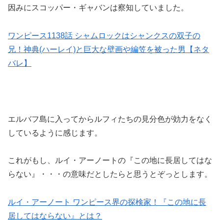
因みにスコッパー・ギャバンは察知していました。
ワンピース1138話 シャムロックはシャンクスの双子の
兄！神典(ハーレイ)と巨大な壁画や編笠を被った男【ネタ
バレ】
エルバフ島に入ってからルフィたちの見分色が効力をなく
しているように感じます。
これがもし、ルイ・アーノートの
『この地に長居してはな
らない』・・・の意味だとしたらと思うとぞっとします。
ルイ・アーノート ワンピース界の探検家！『この地に長
居してはならない』とは？