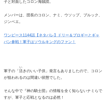
子と対面したコロン海賊団。
メンバーは、団長のコロン、ナミ、ウソップ、ブルック、
ジンベエ。
ワンピース1144話【ネタバレ】ドリー＆ブロギーとギャ
バン参戦！軍子はソウルキングのファン！
い
軍子の「
活
きのいい子供」発言もありましたので、コロン
が狙われるのは間違い状態でした。
そんな中で『神の騎士団』の情報を全く知らないナミらで
すが、軍子と応戦となるのは必然！