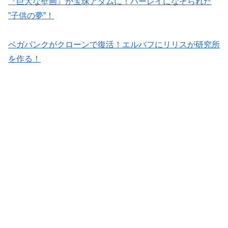
『巨大な壁画』が宝珠アダムに！ハーレイになぞられた
”子供の夢”！
ベガパンクがクローンで復活！エルバフにリリスが研究所
を作る！