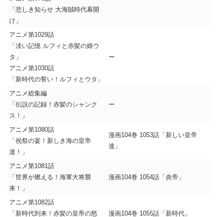
「悲しき知らせ 大海賊時代幕開
け」
アニメ第1029話
「淡い記憶 ルフィと赤髪の娘ウ
タ」
ー
アニメ第1030話
「新時代の誓い！ルフィとウタ」
アニメ総集編
「伝説の記録！赤髪のシャンク
ー
ス！」
アニメ第1080話
漫画104巻 1053話「新しい皇帝
「祝祭の宴！新しき海の皇帝
達」
達！」
アニメ第1081話
「世界が燃える！海軍大将襲
漫画104巻 1054話「炎帝」
来！」
アニメ第1082話
「新時代到来！赤髪の皇帝の怒
漫画104巻 1055話「新時代」