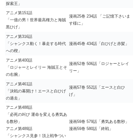
探索王」
アニメ第151話
漫画25巻 234話 「ご記憶下さいま
「一億の男！世界最高権力と海賊
す様に」
黒ひげ」
アニメ第316話
「シャンクス動く！暴走する時代
漫画45巻 434話「白ひげと赤髪」
への楔」
アニメ第400話
漫画52巻 506話「ロジャーとレイ
「ロジャーとレイリー 海賊王とそ
リー」
の右腕」
アニメ第461話
漫画57巻 552話「エースと白ひ
「決戦の幕開け！エースと白ひげ
げ」
の過去」
アニメ第488話
「必死の叫び 運命を変える勇気あ
る数秒」
漫画59巻 579話「勇気ある数秒」
アニメ第489話
漫画59巻 580話「終戦」
「シャンクス見参！頂上戦争つい