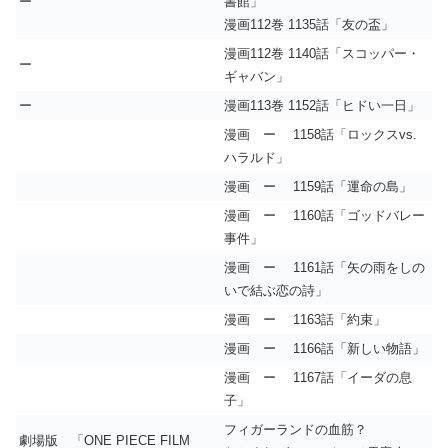
ー
書館」
漫画112巻 1135話「友の盃」
漫画112巻 1140話「スコッパー・
ー
ギャバン」
ー
漫画113巻 1152話「ヒドい一日」
漫画 ー 1158話「ロックスvs.
ハラルド」
漫画 ー 1159話「運命の島」
漫画 ー 1160話「ゴッドバレー
事件」
漫画 ー 1161話「矢の雨をしの
いで結ぶ恋の詩」
漫画 ー 1163話「約束」
漫画 ー 1166話「新しい物語」
漫画 ー 1167話「イーダの息
子」
フィガーランドの血筋？
劇場版 「ONE PIECE FILM