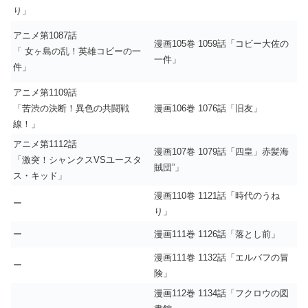
り」
アニメ第1087話
漫画105巻 1059話「コビー大佐の
「 女ヶ島の乱！英雄コビーの一
一件」
件」
アニメ第1109話
「苦渋の決断！異色の共闘戦
漫画106巻 1076話「旧友」
線！」
アニメ第1112話
漫画107巻 1079話「四皇」赤髪海
「激突！シャンクスVSユースタ
賊団”」
ス・キッド」
漫画110巻 1121話「時代のうね
ー
り」
ー
漫画111巻 1126話「落とし前」
漫画111巻 1132話「エルバフの冒
ー
険」
漫画112巻 1134話「フクロウの図