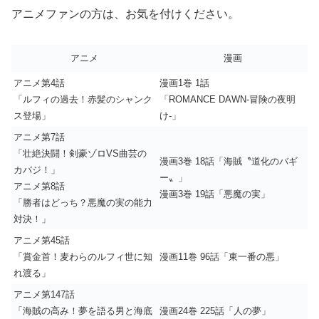
アニメファンの方は、お気を付けください。
アニメ
漫画
アニメ第4話
漫画1巻 1話
「ルフィの過去！赤髪のシャンク
「ROMANCE DAWN-冒険の夜明
ス登場」
け-」
アニメ第7話
「壮絶決闘！剣豪ゾロVS曲芸の
漫画3巻 18話「海賊〝道化のバギ
カバジ！」
ー〟」
アニメ第8話
漫画3巻 19話「悪魔の実」
「勝者はどっち？悪魔の実の能力
対決！」
アニメ第45話
「賞金首！麦わらのルフィ世に知
漫画11巻 96話「東一番の悪」
れ渡る」
アニメ第147話
「海賊の高み！夢を語る男と海底
漫画24巻 225話「人の夢」