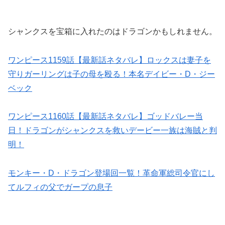
シャンクスを宝箱に入れたのはドラゴンかもしれません。
ワンピース1159話【最新話ネタバレ】ロックスは妻子を
守りガーリングは子の母を殴る！本名デイビー・D・ジー
ベック
ワンピース1160話【最新話ネタバレ】ゴッドバレー当
日！ドラゴンがシャンクスを救いデービー一族は海賊と判
明！
モンキー・D・ドラゴン登場回一覧！革命軍総司令官にし
てルフィの父でガープの息子