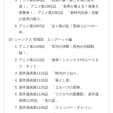
アニメ第1080話 「祝祭の宴！新しき海の皇帝
達！」 アニメ第1081話 「世界が燃える！海軍大
将襲来！」 アニメ第1082話 「新時代到来！赤髪
の皇帝の怒り」
アニメ第1087話 「女ヶ島の乱！英雄コビーの一
件」
シャンクス 登場回 エッグヘッド編
アニメ第1109話 「苦渋の決断！異色の共闘戦
線！」
アニメ第1112話 「激突！シャンクスVSユースタ
ス・キッド」
原作漫画第1121話 「時代のうねり」
原作漫画第1126話 「落とし前」
原作漫画第1132話 「エルバフの冒険」
原作漫画第1134話 「フクロウの図書館」 原作漫
画第1135話 「友の盃」
原作漫画第1140話 「スコッパー・ギャバン」