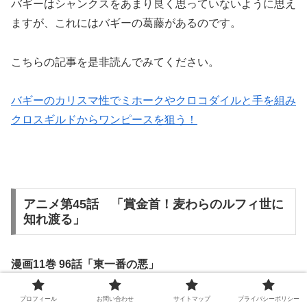
バギーはシャンクスをあまり良く思っていないように思え
ますが、これにはバギーの葛藤があるのです。
こちらの記事を是非読んでみてください。
バギーのカリスマ性でミホークやクロコダイルと手を組み
クロスギルドからワンピースを狙う！
アニメ第45話 「賞金首！麦わらのルフィ世に
知れ渡る」
漫画11巻 96話「東一番の悪」
プロフィール
お問い合わせ
サイトマップ
プライバシーポリシー
ミホークと酒盛りに！