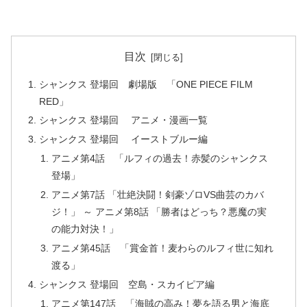
目次
シャンクス 登場回 劇場版 「ONE PIECE FILM
RED」
シャンクス 登場回 アニメ・漫画一覧
シャンクス 登場回 イーストブルー編
アニメ第4話 「ルフィの過去！赤髪のシャンクス
登場」
アニメ第7話 「壮絶決闘！剣豪ゾロVS曲芸のカバ
ジ！」 ～ アニメ第8話 「勝者はどっち？悪魔の実
の能力対決！」
アニメ第45話 「賞金首！麦わらのルフィ世に知れ
渡る」
シャンクス 登場回 空島・スカイピア編
アニメ第147話 「海賊の高み！夢を語る男と海底