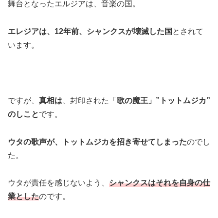
舞台となったエルジアは、音楽の国。
エレジアは、12年前、シャンクスが壊滅した国
とされて
います。
ですが、
真相は
、
封印された「
歌の魔王」”トットムジカ”
のしこと
です。
ウタの歌声が、トットムジカを
招き寄せてしまった
のでし
た。
ウタが責任を感じないよう、
シャンクスはそれを
自身の仕
業とした
のです
。