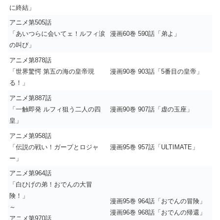
に終結」
アニメ第505話
「あいつらに会いてェ！ルフィ涙
漫画60巻 590話「弟よ」
の叫び」
アニメ第878話
「世界驚愕 第五の海の皇帝現
漫画90巻 903話「5番目の皇帝」
る！」
アニメ第887話
「一触即発 ルフィ狙う二人の四
漫画90巻 907話「虚の玉座」
皇」
アニメ第958話
「伝説の戦い！ガープとロジャ
漫画95巻 957話「ULTIMATE」
ー」
アニメ第964話
「白ひげの弟！おでんの大冒
険！」
漫画95巻 964話「おでんの冒険」
～
漫画96巻 968話「おでんの帰還」
アニメ第
970話