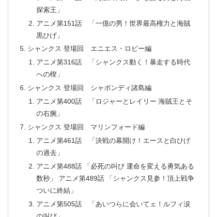
探索王」
アニメ第151話 「一億の男！世界最高権力と海賊
黒ひげ」
シャンクス 登場回 エニエス・ロビー編
アニメ第316話 「シャンクス動く！暴走する時代
への楔」
シャンクス 登場回 シャボンディ諸島編
アニメ第400話 「ロジャーとレイリー 海賊王とそ
の右腕」
シャンクス 登場回 マリンフォード編
アニメ第461話 「決戦の幕開け！エースと白ひげ
の過去」
アニメ第488話 「必死の叫び 運命を変える勇気ある
数秒」 アニメ第489話 「シャンクス見参！頂上戦争
ついに終結」
アニメ第505話 「あいつらに会いてェ！ルフィ涙
の叫び」